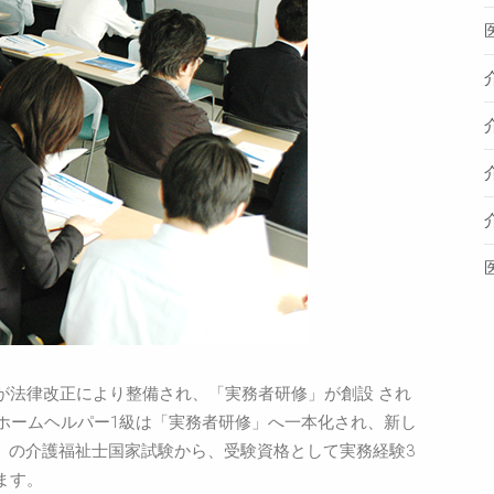
が法律改正により整備され、「実務者研修」が創設 され
ホームヘルパー1級は「実務者研修」へ一本化され、新し
月）の介護福祉士国家試験から、受験資格として実務経験3
ます。