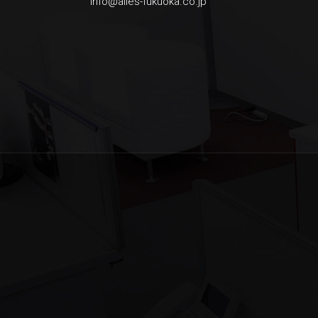
info@ailes-fukuoka.co.jp